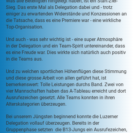
Was alle Beteiligten hingelegt haben, ist ein Start-Ziel-
Sieg. Das erste Mal als Delegation dabei und - trotz
einiger zu erwartenden Widerstände und Konzessionen an
die Tatsache, dass es eine Premiere war - eine wirkliche
Top-Organisation.
Und auch - was sehr wichtig ist - eine super Atmosphäre
in der Delegation und ein Team-Spirit untereinander, dass
es eine Freude war. Dies wirkte sich natürlich auch positiv
in die Teams aus.
Und zu welchen sportlichen Höhenflügen diese Stimmung
und diese grosse Arbeit von allen geführt hat, ist
bemerkenswert: Tolle Leistungen durchs Band. Zwei von
vier Mannschaften haben das A-Tableau erreicht und dort
Ausrufezeichen gesetzt. Alle Teams konnten in ihren
Alterskategorien überzeugen.
Bei unserem Jüngsten beginnend konnte die Luzerner
Delegation vollauf überzeugen. Bereits in der
Gruppenphase setzten die B13-Jungs ein Ausrufezeichen,