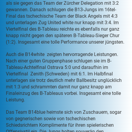
als sie gegen das Team der Zürcher Delegation mit 3:2
gewannen. Danach schlugen die B13-Jungs im 16tel-
Final das tschechische Team der Black Angels mit 4:3
und unterlagen Zug United white nur knapp mit 3:4. Im
Viertelfinal des B-Tableau reichte es ebenfalls nur ganz
knapp nicht gegen den späteren B-Tableau-Sieger Chur
(1:2). Insgesamt eine tolle Performance unserer jüngsten.
Auch die B14white zeigten hervorragende Leistungen.
Nach einer guten Gruppenphase schlugen sie im B-
Tableau-Achtelfinal Ostrava 5:0 und daraufhin im
Viertelfinal Zenith (Schweden) mit 6:1. Im Halbfinal
unterlagen sie trotz deutlich mehr Ballbesitz unglücklich
mit 1:3 und schrammten damit nur ganz knapp am
Finaleinzug des B-Tableaus vorbei. Insgesamt eine tolle
Leistung.
Das Team B14blue heimste sich von Zuschauern, sogar
von gegnerischen sowie von tschechischen
Schiedsrichtern Komplimente für ihren spielerischen
Offensivstil ein. Die Jungs holten souverän den