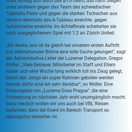
Stark schlug sich auch das B15-Team, das nach Siegen
unter anderem gegen das Team des schwedischen
Topklubs Pixbo und gegen die starken Tschechen aus
Havirov ebenfalls das A-Tableau erreichte. gegen
tschechische erreichte. Im Achtelfinale scheiterten sie
nach ausgeglichenem Spiel mit 1:2 an Zürich United.
„Ich denke, uns ist da gleich bei unserem ersten Auftritt
auf internationaler Bühne eine tolle Sache gelungen“, sagt
der Administrative Leiter der Luzerner Delegation, Gregor
Widler. „Viele Betreuer, Mitarbeiter im Staff und Eltern
haben sich eine Woche lang wirklich toll ins Zeug gelegt,
damit den Jungs ein super Rahmen geboten werden
konnte, dafür sind wir sehr dankbar“, so Widler. Eine
Erstausgabe von „Lucerne Goes Prague“, die eine
Fortsetzung im nächsten Jahr wohl unumgänglich macht.
Ganz herzlich wollen wir uns auch bei VBL Reisen
bedanken, dass der Event im Bereich Transport so
reibungslos verlaufen ist.