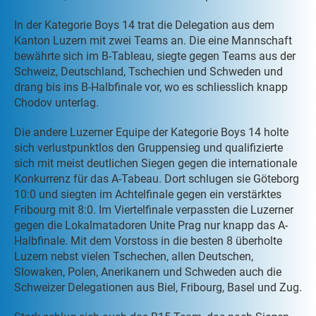
In der Kategorie Boys 14 trat die Delegation aus dem
Kanton Luzern mit zwei Teams an. Die eine Mannschaft
bewährte sich im B-Tableau, siegte gegen Teams aus der
Schweiz, Deutschland, Tschechien und Schweden und
drang bis ins B-Halbfinale vor, wo es schliesslich knapp
Chodov unterlag.
Die andere Luzerner Equipe der Kategorie Boys 14 holte
sich verlustpunktlos den Gruppensieg und qualifizierte
sich mit meist deutlichen Siegen gegen die internationale
Konkurrenz für das A-Tabeau. Dort schlugen sie Göteborg
10:0 und siegten im Achtelfinale gegen ein verstärktes
Fribourg mit 8:0. Im Viertelfinale verpassten die Luzerner
gegen die Lokalmatadoren Unite Prag nur knapp das A-
Halbfinale. Mit dem Vorstoss in die besten 8 überholte
Luzern nebst vielen Tschechen, allen Deutschen,
Slowaken, Polen, Anerikanern und Schweden auch die
Schweizer Delegationen aus Biel, Fribourg, Basel und Zug.