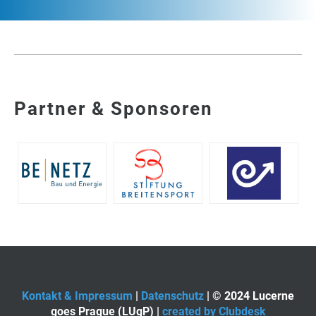
Partner & Sponsoren
Kontakt & Impressum
|
Datenschutz
| © 2024 Lucerne
goes Prague (LUgP) |
created by Clubdesk