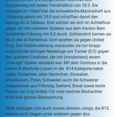
Gruppensieg mit einem Torverhältnis von 18:3. Sie
schlugen im 16tel-Final die schwedische Mannschaft aus
Göteborg gleich mit 10:0 und schafften damit den
Sprung ins A-Tableau. Dort setzten sie sich im Achtelfinal
gegen ein mit mehreren Spielern aus dem Kanton Bern
verstärktes Fribourg mit 8:0 durch. Schliesslich kamen sie
bis in den A-Viertelfinal. Dort spielten sie gegen United
Prag. Den Halbfinaleinzug verpassten sie nur knapp
aufgrund der einzigen Niederlage am Turnier (0:2) gegen
den späteren Finalisten, der mit (mindestens) einem
„Overage“-Spieler verstärkt war. Mit dem Vorstoss in die
besten 8 überholte Luzern in der B14-Kategorie nebst
vielen Tschechen, allen Deutschen, Slowaken,
Amerikanern, Polen, Schweden auch die Schweizer
Delegationen aus Fribourg, Seeland, Basel sowie beide
Teams von Zug United. Für viele neutrale Beobachter
wohl eine grosse Überraschung.
Stark schlugen sich auch unsere ältesten Jungs, die B15,
welche nach Siegen unter anderem gegen das