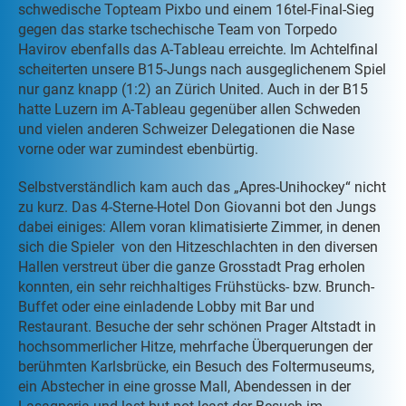
schwedische Topteam Pixbo und einem 16tel-Final-Sieg
gegen das starke tschechische Team von Torpedo
Havirov ebenfalls das A-Tableau erreichte. Im Achtelfinal
scheiterten unsere B15-Jungs nach ausgeglichenem Spiel
nur ganz knapp (1:2) an Zürich United. Auch in der B15
hatte Luzern im A-Tableau gegenüber allen Schweden
und vielen anderen Schweizer Delegationen die Nase
vorne oder war zumindest ebenbürtig.
Selbstverständlich kam auch das „Apres-Unihockey“ nicht
zu kurz. Das 4-Sterne-Hotel Don Giovanni bot den Jungs
dabei einiges: Allem voran klimatisierte Zimmer, in denen
sich die Spieler von den Hitzeschlachten in den diversen
Hallen verstreut über die ganze Grosstadt Prag erholen
konnten, ein sehr reichhaltiges Frühstücks- bzw. Brunch-
Buffet oder eine einladende Lobby mit Bar und
Restaurant. Besuche der sehr schönen Prager Altstadt in
hochsommerlicher Hitze, mehrfache Überquerungen der
berühmten Karlsbrücke, ein Besuch des Foltermuseums,
ein Abstecher in eine grosse Mall, Abendessen in der